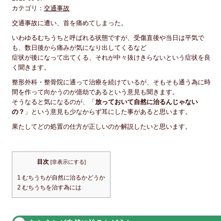
カテゴリ：
交通事故
交通事故に遭い、首を痛めてしまった。
いわゆるむちうちと呼ばれる状態ですが、受傷直後や当日は平気で
も、数日後から痛みが気になり出してくるなど
症状が後になって出てくる、それが中々抜けきらないという症状を良
く聞きます。
整形外科・整骨院に通って治療を続けているが、そもそも通う為に時
間を作って向かうのが億劫であるという意見も聞きます。
そうなると気になるのが、「
放っておいて自然に治るんじゃない
の？
」という意見も少なからず耳にした事があると思います。
果たしてどの処置の仕方が正しいのか解説したいと思います。
目次
[
非表示にする
]
1
むちうちが自然に治るかどうか
2
むちうちを治す為には