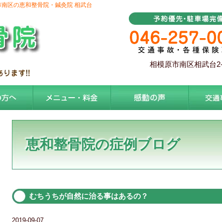
市南区の恵和整骨院・鍼灸院 相武台
相模原市南区相武台2-
恵和整骨院の症例ブログ
むちうちが自然に治る事はあるの？
2019-09-07