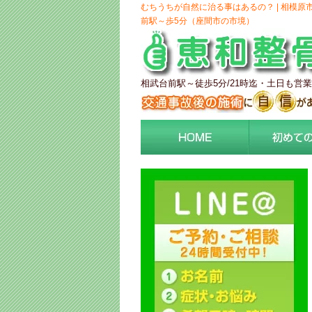
むちうちが自然に治る事はあるの？ | 相模原
前駅～歩5分（座間市の市境）
相武台前駅～徒歩5分/21時迄・土日も営業