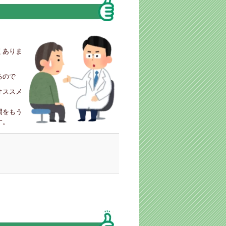
くありま
るので
オススメ
間をもう
す。