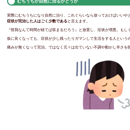
むちうちが自然に治るかどうか
実際にむちうちになり自然に治り、これぐらいなら放っておけばいいや
症状が完治した人はごく少数である
と言えます。
『怪我なんて時間が経てば収まるだろう』と放置し、症状が増悪。もし
仮に良くなっても、症状が少し残ったりガマンして生活をする人という
痛みが無くなって完治。ではなく元々は出ていない不調や動かし辛さを